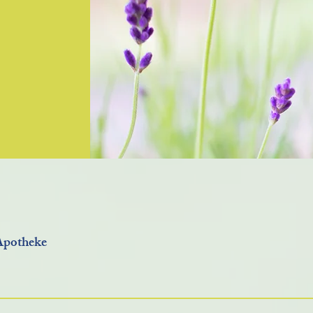
n
Hier die APP downloaden
-
Ihre Hechinge
Ihre Gesundhe
-Apotheke