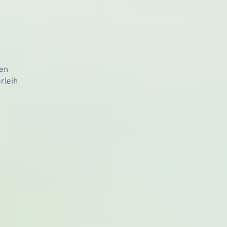
>> Öffnungszeiten:
Mo-Fr: 8.00 -19.00 Uhr
Sa: 8.00 -13.00 Uhr
EIGENE PARKPLÄTZE AM HAUS!
en
rleih
Stadt-Apotheke
Obertorplatz 8
72379 Hechingen
Fon:
0 7 4 7 1 / 1 5 5 6 2