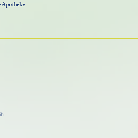
n-Apotheke
>> Öffnungszeiten:
Mo-Fr: 8.00 -18.30 Uhr
Sa: 8.00 -13.00 Uhr
EIGENE PARKPLÄTZE AM HAUS
Löwen-Apotheke Inh. Adrien Nangoum
Bahnhofstraße 7
ih
7 2 3 7 9 Hechingen
Fon:
0 7 4 7 1 / 9 8 40 800