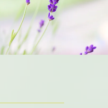
r Apotheken –
it im Zentrum