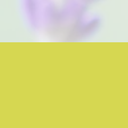
Start
Stadt-Apothe
Zwei Apotheken, ein Team.
Die gewohnte Qualität an
Beratung, Heil- und Hilfsmitteln
große Auswahl und bester Service