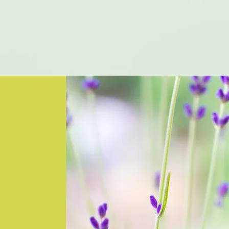
ke
Löwen-Apotheke
NOTDIEN
(E-)Rezept ein
persönliche Bestellung
,
: